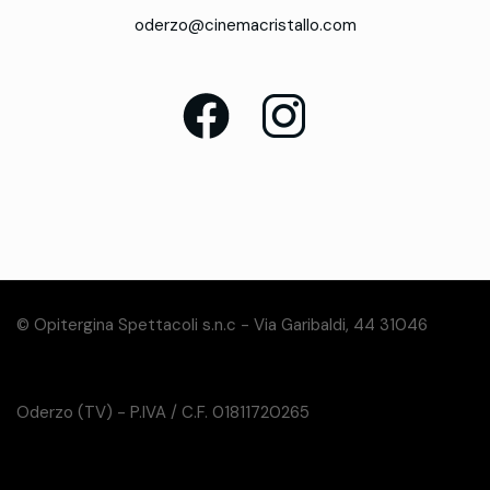
oderzo@cinemacristallo.com
© Opitergina Spettacoli s.n.c - Via Garibaldi, 44 31046
Oderzo (TV) - P.IVA / C.F. 01811720265