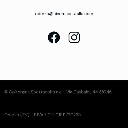
oderzo@cinemacristallo.com
© Opitergina Spettacoli s.n.c - Via Garibaldi, 44 31046
Oderzo (TV) - P.IVA / C.F. 01811720265