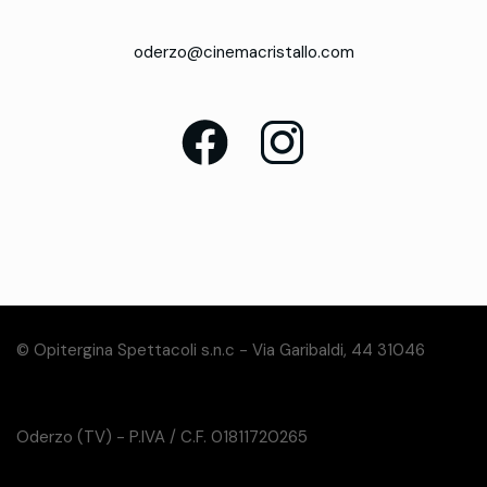
oderzo@cinemacristallo.com
© Opitergina Spettacoli s.n.c - Via Garibaldi, 44 31046
Oderzo (TV) - P.IVA / C.F. 01811720265