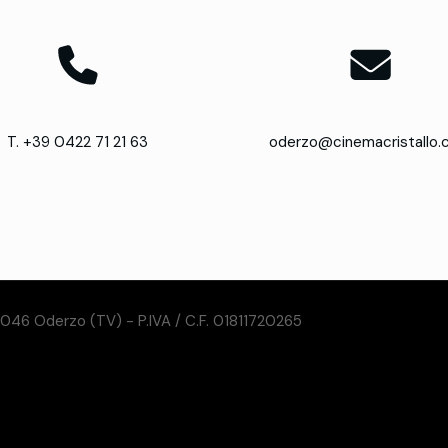
T. +39 0422 71 21 63
oderzo@cinemacristallo
31046 Oderzo (TV) - P.IVA / C.F. 01811720265