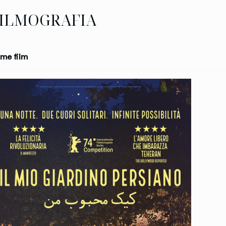
ILMOGRAFIA
me film