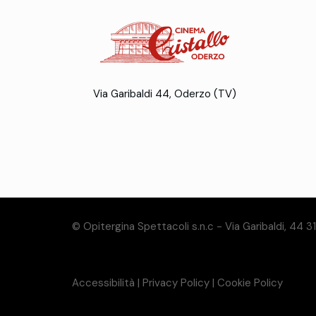
Via Garibaldi 44, Oderzo (TV)
© Opitergina Spettacoli s.n.c - Via Garibaldi, 44 
Accessibilità
|
Privacy Policy
|
Cookie Policy