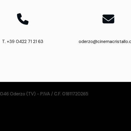
T. +39 0422 71 21 63
oderzo@cinemacristallo
31046 Oderzo (TV) - P.IVA / C.F. 01811720265