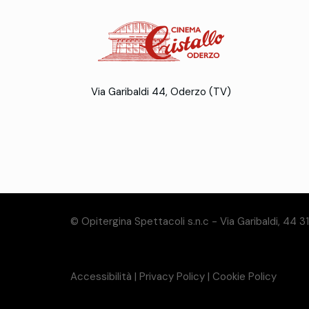
Via Garibaldi 44, Oderzo (TV)
© Opitergina Spettacoli s.n.c - Via Garibaldi, 44 
Accessibilità
|
Privacy Policy
|
Cookie Policy