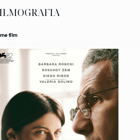
ILMOGRAFIA
me film