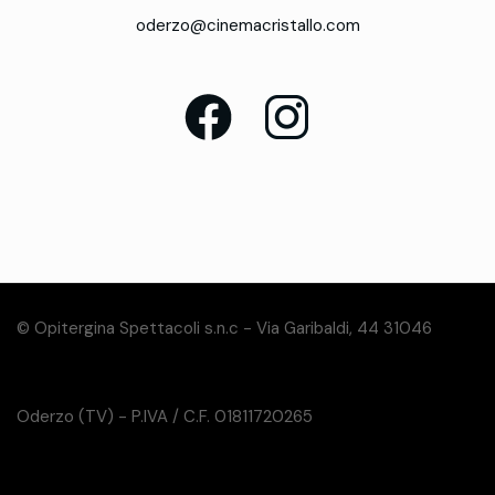
oderzo@cinemacristallo.com
© Opitergina Spettacoli s.n.c - Via Garibaldi, 44 31046
Oderzo (TV) - P.IVA / C.F. 01811720265