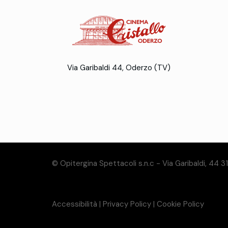
Via Garibaldi 44, Oderzo (TV)
© Opitergina Spettacoli s.n.c - Via Garibaldi, 44 
Accessibilità
|
Privacy Policy
|
Cookie Policy