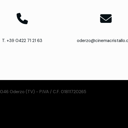
T. +39 0422 71 21 63
oderzo@cinemacristallo
31046 Oderzo (TV) - P.IVA / C.F. 01811720265