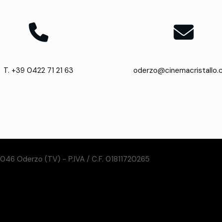
T. +39 0422 71 21 63
oderzo@cinemacristallo
31046 Oderzo (TV) - P.IVA / C.F. 01811720265