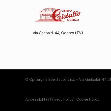
Via Garibaldi 44, Oderzo (TV)
© Opitergina Spettacoli s.n.c - Via Garibaldi, 44 
Accessibilità
|
Privacy Policy
|
Cookie Policy