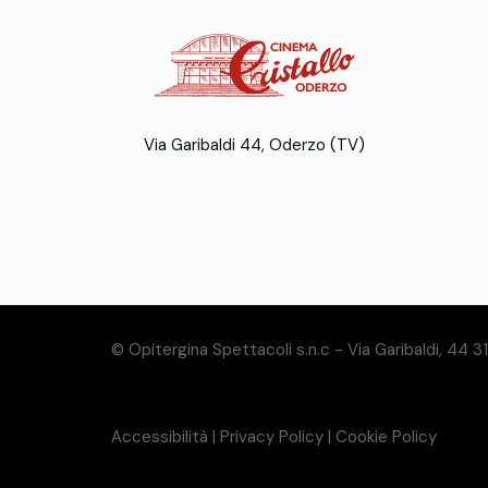
Via Garibaldi 44, Oderzo (TV)
© Opitergina Spettacoli s.n.c - Via Garibaldi, 44 
Accessibilità
|
Privacy Policy
|
Cookie Policy