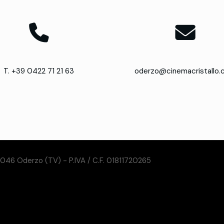
T. +39 0422 71 21 63
oderzo@cinemacristallo
31046 Oderzo (TV) - P.IVA / C.F. 01811720265