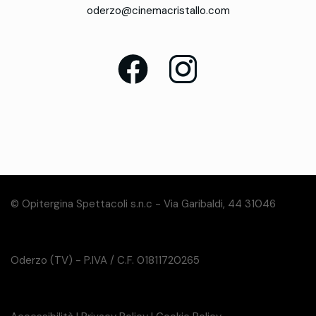
oderzo@cinemacristallo.com
© Opitergina Spettacoli s.n.c - Via Garibaldi, 44 31046
Oderzo (TV) - P.IVA / C.F. 01811720265