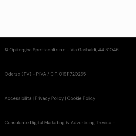
© Opitergina Spettacoli s.n.c - Via Garibaldi, 44 31046
Oderzo (TV) - P.IVA / C.F. 01811720265
Accessibilità
|
Privacy Policy
|
Cookie Policy
Consulente Digital Marketing & Advertising Treviso -