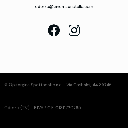
oderzo@cinemacristallo.com
© Opitergina Spettacoli s.n.c - Via Garibaldi, 44 31046
Oderzo (TV) - P.IVA / C.F. 01811720265