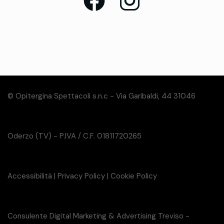
© Opitergina Spettacoli s.n.c - Via Garibaldi, 44 31046
Oderzo (TV) - P.IVA / C.F. 01811720265
Accessibilità
|
Privacy Policy
|
Cookie Policy
Consulente Digital Marketing & Advertising Treviso -