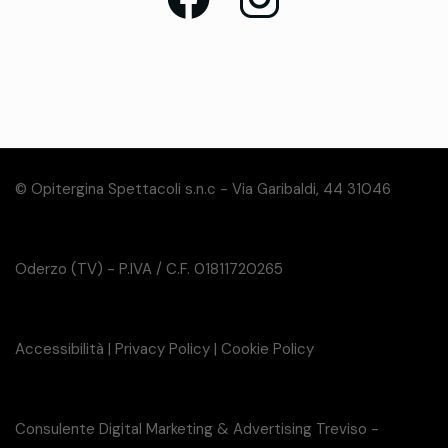
© Opitergina Spettacoli s.n.c - Via Garibaldi, 44 31046
Oderzo (TV) - P.IVA / C.F. 01811720265
Accessibilità
|
Privacy Policy
|
Cookie Policy
Consulente Digital Marketing & Advertising Treviso -