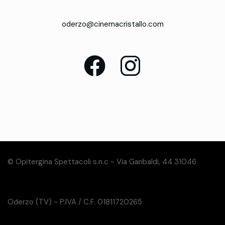
oderzo@cinemacristallo.com
© Opitergina Spettacoli s.n.c - Via Garibaldi, 44 31046
Oderzo (TV) - P.IVA / C.F. 01811720265