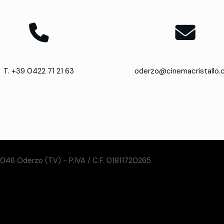
T. +39 0422 71 21 63
oderzo@cinemacristallo
31046 Oderzo (TV) - P.IVA / C.F. 01811720265