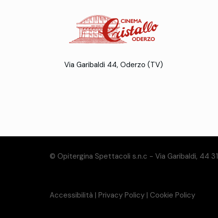
Via Garibaldi 44, Oderzo (TV)
© Opitergina Spettacoli s.n.c - Via Garibaldi, 44 
Accessibilità
|
Privacy Policy
|
Cookie Policy