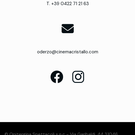
T. +39 0422 71 21 63
oderzo@cinemacristallo.com
© Opitergina Spettacoli s.n.c - Via Garibaldi, 44 31046