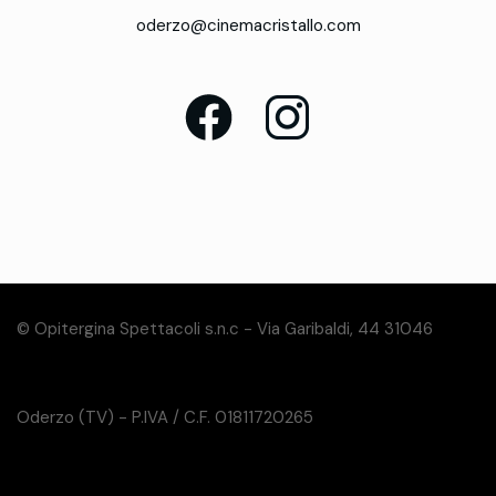
oderzo@cinemacristallo.com
© Opitergina Spettacoli s.n.c - Via Garibaldi, 44 31046
Oderzo (TV) - P.IVA / C.F. 01811720265