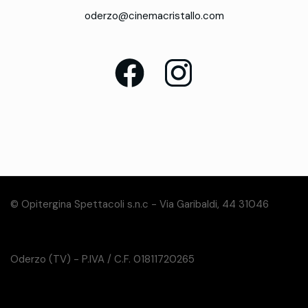
oderzo@cinemacristallo.com
© Opitergina Spettacoli s.n.c - Via Garibaldi, 44 31046
Oderzo (TV) - P.IVA / C.F. 01811720265