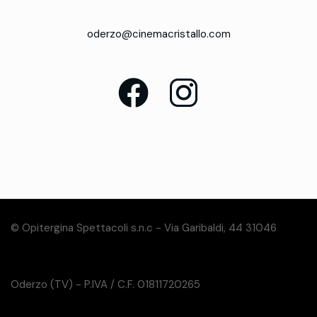
oderzo@cinemacristallo.com
© Opitergina Spettacoli s.n.c - Via Garibaldi, 44 31046
Oderzo (TV) - P.IVA / C.F. 01811720265