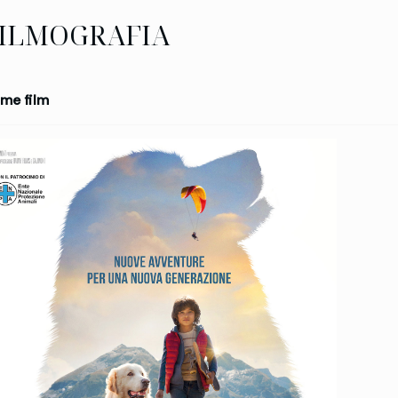
ILMOGRAFIA
me film