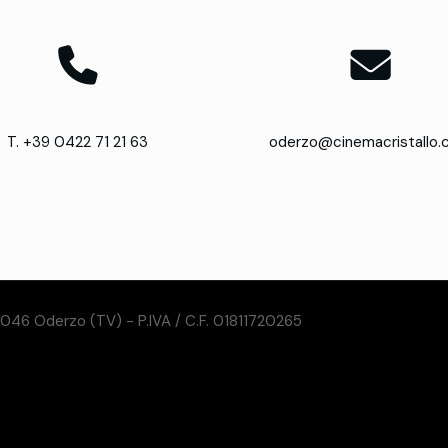
T. +39 0422 71 21 63
oderzo@cinemacristallo
31046 Oderzo (TV) - P.IVA / C.F. 01811720265