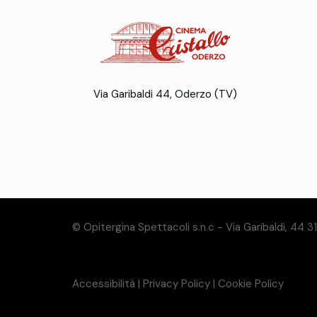
Via Garibaldi 44, Oderzo (TV)
© Opitergina Spettacoli s.n.c - Via Garibaldi, 44 
Accessibilità
|
Privacy Policy
|
Cookie Policy