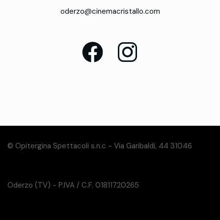
oderzo@cinemacristallo.com
© Opitergina Spettacoli s.n.c - Via Garibaldi, 44 31046
Oderzo (TV) - P.IVA / C.F. 01811720265