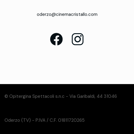
oderzo@cinemacristallo.com
© Opitergina Spettacoli s.n.c - Via Garibaldi, 44 31046
Oderzo (TV) - P.IVA / C.F. 01811720265