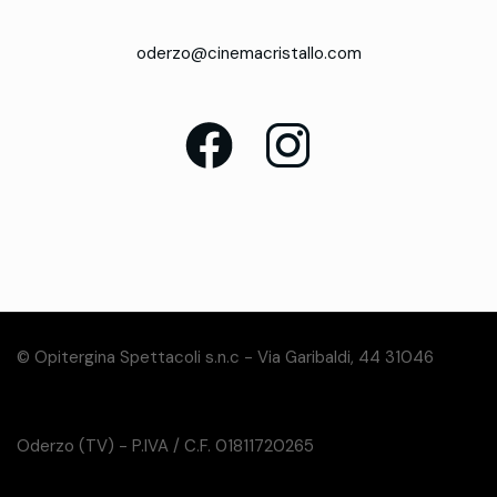
oderzo@cinemacristallo.com
© Opitergina Spettacoli s.n.c - Via Garibaldi, 44 31046
Oderzo (TV) - P.IVA / C.F. 01811720265