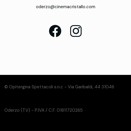
oderzo@cinemacristallo.com
© Opitergina Spettacoli s.n.c - Via Garibaldi, 44 31046
Oderzo (TV) - P.IVA / C.F. 01811720265