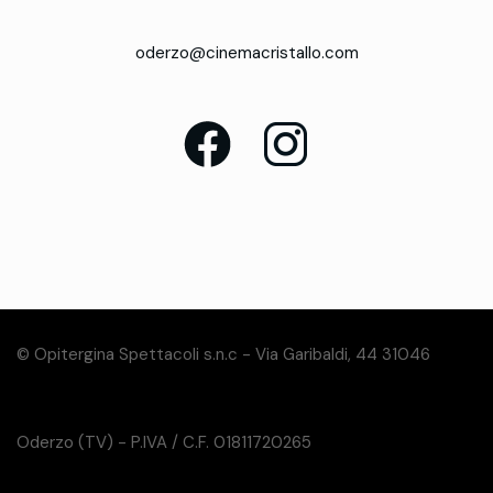
oderzo@cinemacristallo.com
© Opitergina Spettacoli s.n.c - Via Garibaldi, 44 31046
Oderzo (TV) - P.IVA / C.F. 01811720265