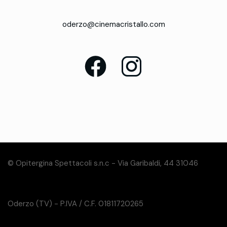
oderzo@cinemacristallo.com
© Opitergina Spettacoli s.n.c - Via Garibaldi, 44 31046
Oderzo (TV) - P.IVA / C.F. 01811720265