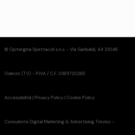
© Opitergina Spettacoli s.n.c - Via Garibaldi, 44 31046
Oderzo (TV) - P.IVA / C.F. 01811720265
Accessibilità
|
Privacy Policy
|
Cookie Policy
Consulente Digital Marketing & Advertising Treviso -