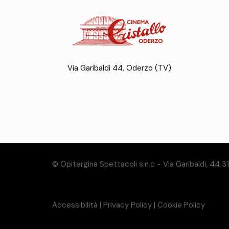
Via Garibaldi 44, Oderzo (TV)
© Opitergina Spettacoli s.n.c - Via Garibaldi, 44 
Accessibilità
|
Privacy Policy
|
Cookie Policy