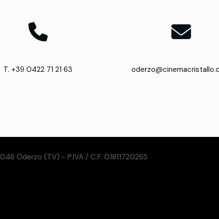
T. +39 0422 71 21 63
oderzo@cinemacristallo
31046 Oderzo (TV) - P.IVA / C.F. 01811720265