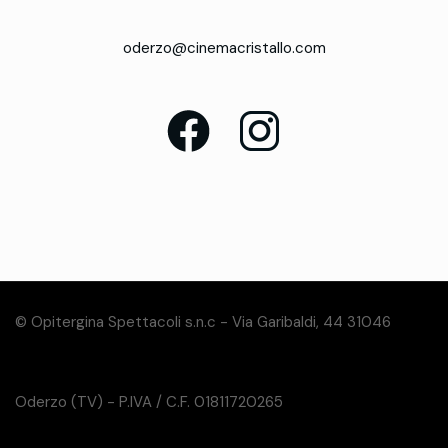
oderzo@cinemacristallo.com
© Opitergina Spettacoli s.n.c - Via Garibaldi, 44 31046
Oderzo (TV) - P.IVA / C.F. 01811720265