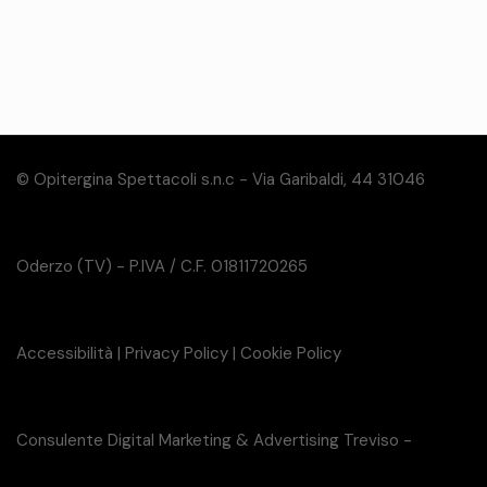
© Opitergina Spettacoli s.n.c - Via Garibaldi, 44 31046
Oderzo (TV) - P.IVA / C.F. 01811720265
Accessibilità
|
Privacy Policy
|
Cookie Policy
Consulente Digital Marketing & Advertising Treviso -