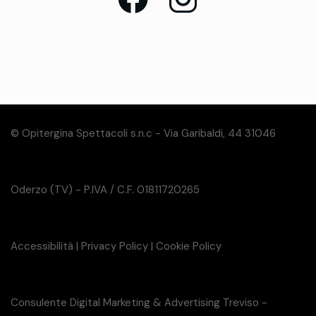
© Opitergina Spettacoli s.n.c - Via Garibaldi, 44 31046
Oderzo (TV) - P.IVA / C.F. 01811720265
Accessibilità
|
Privacy Policy
|
Cookie Policy
Consulente Digital Marketing & Advertising Treviso -