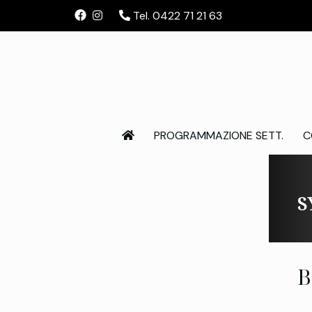
Tel. 0422 71 21 63
PROGRAMMAZIONE SETT.
C
S
B