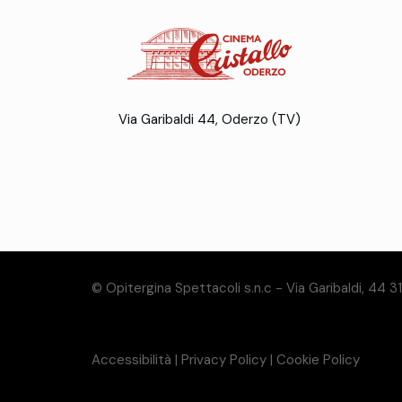
Via Garibaldi 44, Oderzo (TV)
© Opitergina Spettacoli s.n.c - Via Garibaldi, 44 
Accessibilità
|
Privacy Policy
|
Cookie Policy