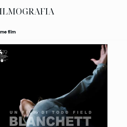
ILMOGRAFIA
me film