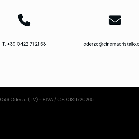
T. +39 0422 71 21 63
oderzo@cinemacristallo
31046 Oderzo (TV) - P.IVA / C.F. 01811720265