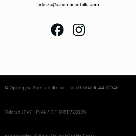
oderzo@cinemacristallo.com
© Opitergina Spettacoli s.n.c - Via Garibaldi, 44 31046
Oderzo (TV) - P.IVA / C.F. 01811720265