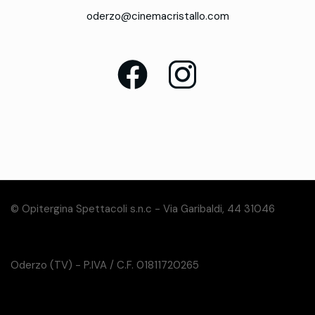
oderzo@cinemacristallo.com
© Opitergina Spettacoli s.n.c - Via Garibaldi, 44 31046
Oderzo (TV) - P.IVA / C.F. 01811720265