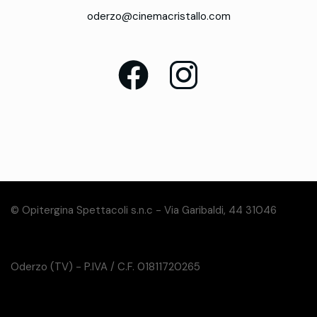
oderzo@cinemacristallo.com
© Opitergina Spettacoli s.n.c - Via Garibaldi, 44 31046
Oderzo (TV) - P.IVA / C.F. 01811720265