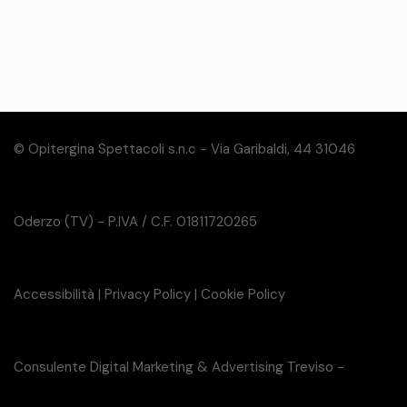
© Opitergina Spettacoli s.n.c - Via Garibaldi, 44 31046
Oderzo (TV) - P.IVA / C.F. 01811720265
Accessibilità
|
Privacy Policy
|
Cookie Policy
Consulente Digital Marketing & Advertising Treviso -