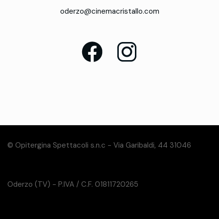
oderzo@cinemacristallo.com
© Opitergina Spettacoli s.n.c - Via Garibaldi, 44 31046
Oderzo (TV) - P.IVA / C.F. 01811720265