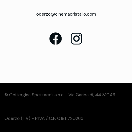
oderzo@cinemacristallo.com
© Opitergina Spettacoli s.n.c - Via Garibaldi, 44 31046
Oderzo (TV) - P.IVA / C.F. 01811720265