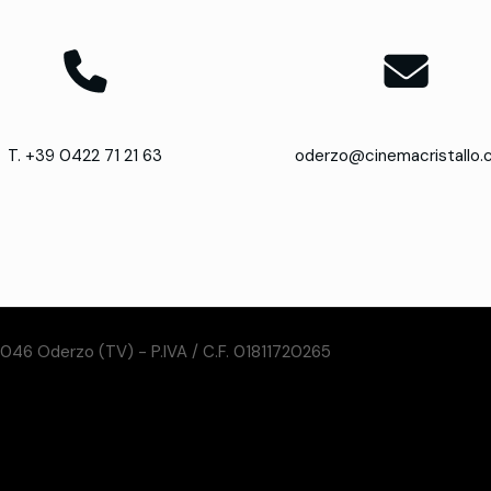
T. +39 0422 71 21 63
oderzo@cinemacristallo
31046 Oderzo (TV) - P.IVA / C.F. 01811720265