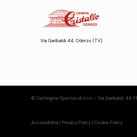
Via Garibaldi 44, Oderzo (TV)
© Opitergina Spettacoli s.n.c - Via Garibaldi, 44 
Accessibilità
|
Privacy Policy
|
Cookie Policy