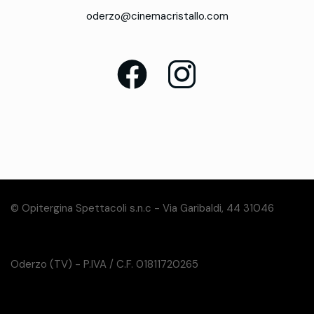
oderzo@cinemacristallo.com
© Opitergina Spettacoli s.n.c - Via Garibaldi, 44 31046
Oderzo (TV) - P.IVA / C.F. 01811720265