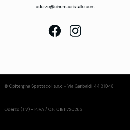
oderzo@cinemacristallo.com
© Opitergina Spettacoli s.n.c - Via Garibaldi, 44 31046
Oderzo (TV) - P.IVA / C.F. 01811720265