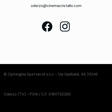
oderzo@cinemacristallo.com
© Opitergina Spettacoli s.n.c - Via Garibaldi, 44 31046
Oderzo (TV) - P.IVA / C.F. 01811720265