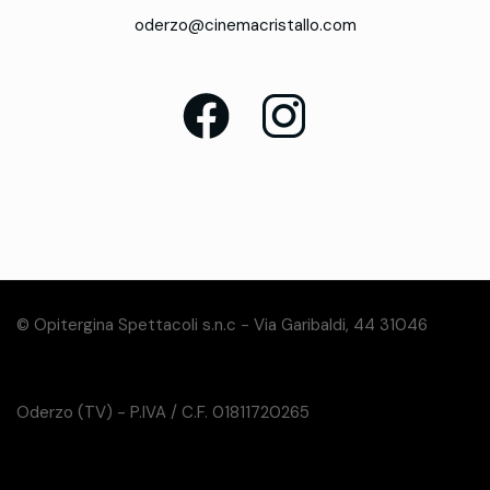
oderzo@cinemacristallo.com
© Opitergina Spettacoli s.n.c - Via Garibaldi, 44 31046
Oderzo (TV) - P.IVA / C.F. 01811720265