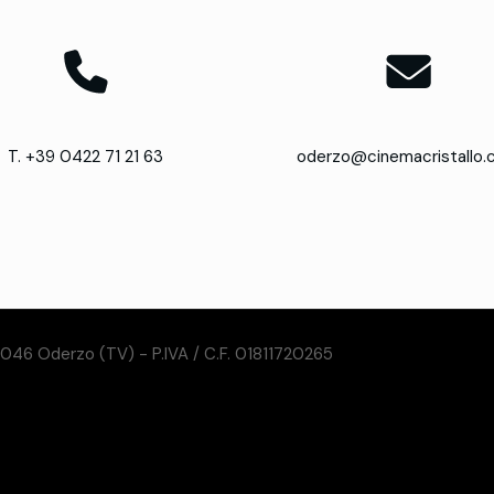
T. +39 0422 71 21 63
oderzo@cinemacristallo
31046 Oderzo (TV) - P.IVA / C.F. 01811720265