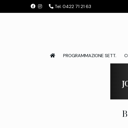
Tel. 0422 71 21 63
PROGRAMMAZIONE SETT.
C
J
B