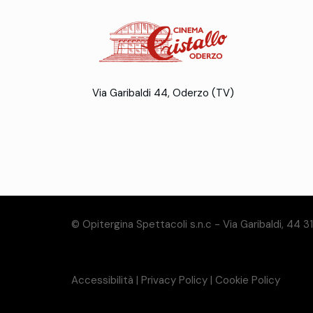
Via Garibaldi 44, Oderzo (TV)
© Opitergina Spettacoli s.n.c - Via Garibaldi, 44 
Accessibilità
|
Privacy Policy
|
Cookie Policy