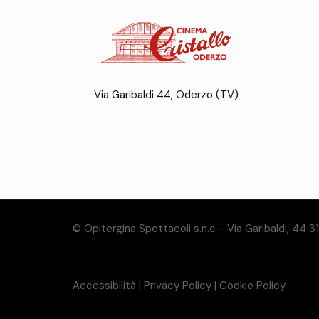
Via Garibaldi 44, Oderzo (TV)
© Opitergina Spettacoli s.n.c - Via Garibaldi, 44 
Accessibilità
|
Privacy Policy
|
Cookie Policy