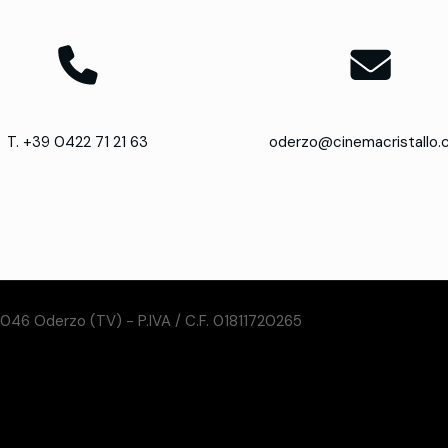
T. +39 0422 71 21 63
oderzo@cinemacristallo
31046 Oderzo (TV) - P.IVA / C.F. 01811720265