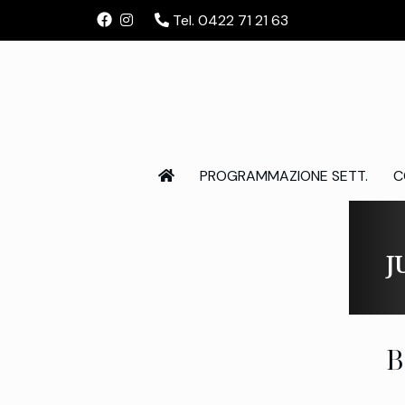
Tel. 0422 71 21 63
PROGRAMMAZIONE SETT.
C
J
B