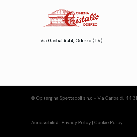
Via Garibaldi 44, Oderzo (TV)
© Opitergina Spettacoli s.n.c - Via Garibaldi, 44 
Accessibilità
|
Privacy Policy
|
Cookie Policy