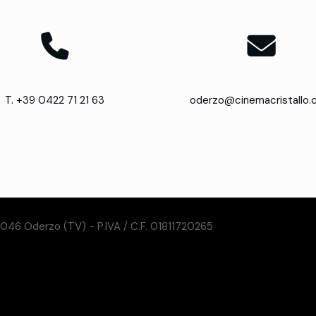
T. +39 0422 71 21 63
oderzo@cinemacristallo
31046 Oderzo (TV) - P.IVA / C.F. 01811720265