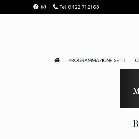
Tel. 0422 71 21 63
PROGRAMMAZIONE SETT.
C
M
B