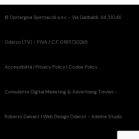
© Opitergina Spettacoli s.n.c - Via Garibaldi, 44 31046
Oderzo (TV) - P.IVA / C.F. 01811720265
Accessibilità
|
Privacy Policy
|
Cookie Policy
Consulente Digital Marketing & Advertising Treviso -
Roberto Dalsant
|
Web Design Oderzo - Adeline Studio