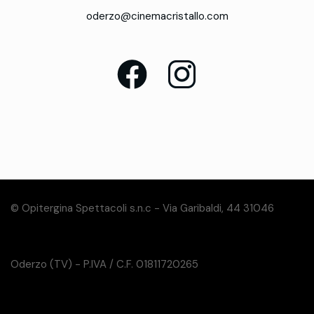
oderzo@cinemacristallo.com
© Opitergina Spettacoli s.n.c - Via Garibaldi, 44 31046
Oderzo (TV) - P.IVA / C.F. 01811720265