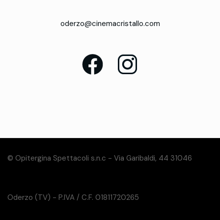
oderzo@cinemacristallo.com
© Opitergina Spettacoli s.n.c - Via Garibaldi, 44 31046
Oderzo (TV) - P.IVA / C.F. 01811720265